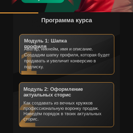
Программа курса
Модуль 1: Шапка
профиля
1
Аватар, никнейм, имя и описание.
Создадим шапку профиля, которая будет
продавать и увеличит конверсию в
подписку.
Модуль 2: Оформление
актуальных сторис
2
Как создавать из вечных кружков
профессиональную воронку продаж.
Наведём порядок в твоих актуальных
сторис.