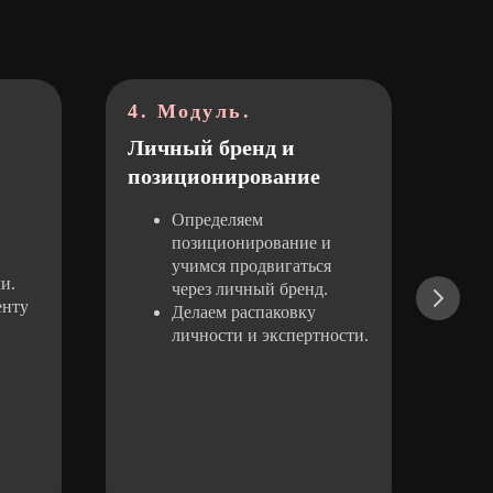
4. Модуль.
5.
Личный бренд и
Соз
позиционирование
Определяем
позиционирование и
учимся продвигаться
и.
через личный бренд.
енту
Делаем распаковку
личности и экспертности.