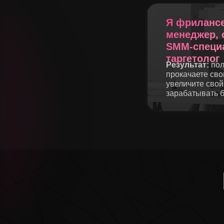
Я фрилансе
менеджер, 
SMM-специа
таргетолог
Результат:
пол
прокачаете сво
увеличите свой 
зарабатывать 