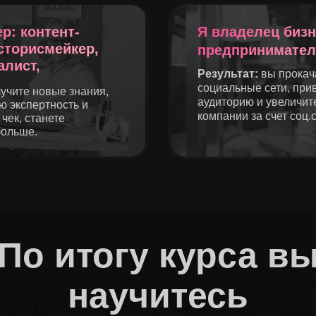
р: контент-
Я владелец бизн
сторисмейкер,
предпринимател
лист,
Результат:
вы прокач
социальные сети, при
учите новые знания,
аудиторию и увеличит
ю экспертность и
компании за счет соц.с
чек, станете
больше.
По итогу курса в
научитесь