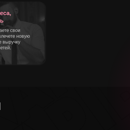
еса,
ь
аете свои
влечете новую
е выручку
етей.
ы