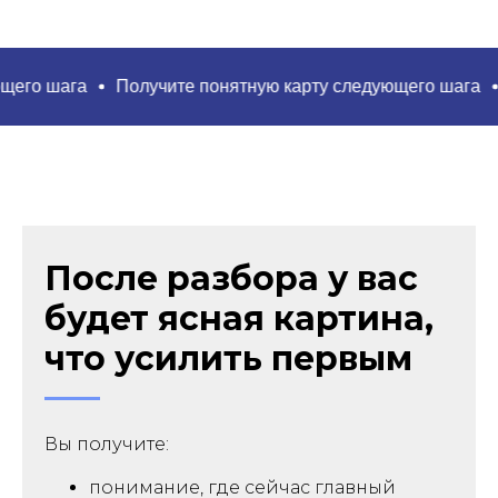
ага
Получите понятную карту следующего шага
Получ
После разбора у вас
будет ясная картина,
что усилить первым
Вы получите:
понимание, где сейчас главный